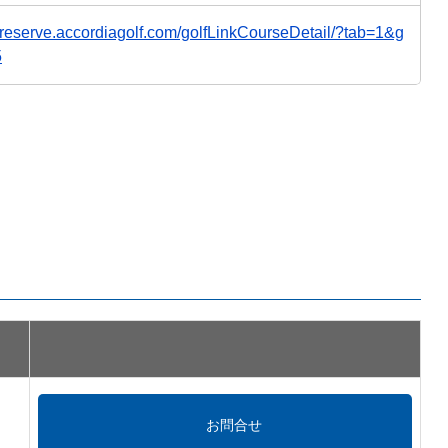
//reserve.accordiagolf.com/golfLinkCourseDetail/?tab=1&g
5
お問合せ