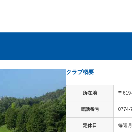
クラブ概要
所在地
〒61
電話番号
0774-
定休日
毎週月