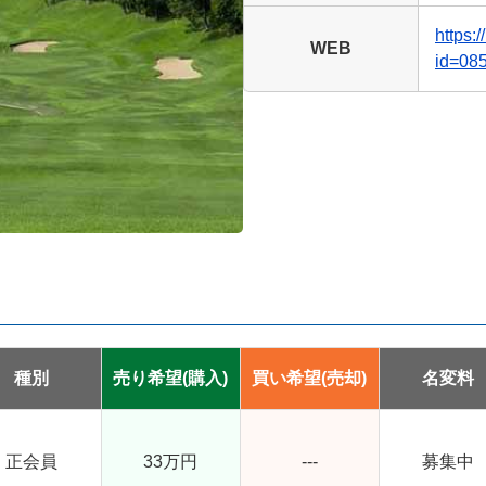
https:
WEB
id=08
種別
売り希望
(購入)
買い希望
(売却)
名変料
正会員
33万円
---
募集中