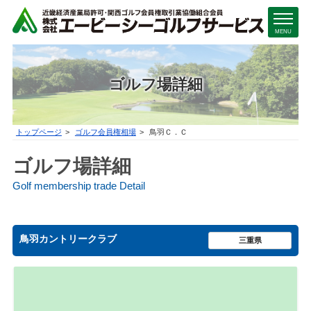
MENU
ゴルフ場詳細
トップページ
ゴルフ会員権相場
鳥羽Ｃ．Ｃ
ゴルフ場詳細
Golf membership trade Detail
鳥羽カントリークラブ
三重県