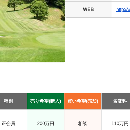
WEB
http:/
種別
売り希望
(購入)
買い希望
(売却)
名変料
正会員
200万円
相談
110万円