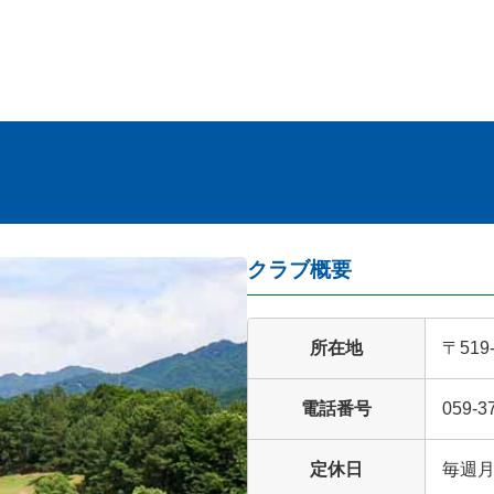
クラブ概要
所在地
〒51
電話番号
059-3
定休日
毎週月