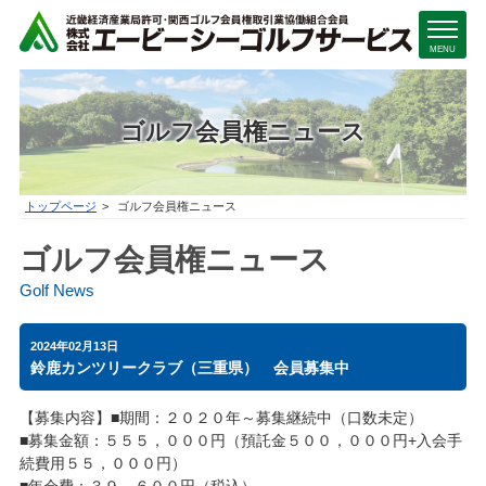
MENU
ゴルフ会員権ニュース
トップページ
ゴルフ会員権ニュース
ゴルフ会員権ニュース
Golf News
2024年02月13日
鈴鹿カンツリークラブ（三重県） 会員募集中
【募集内容】■期間：２０２０年～募集継続中（口数未定）
■募集金額：５５５，０００円（預託金５００，０００円+入会手
続費用５５，０００円）
■年会費：３９，６００円（税込）