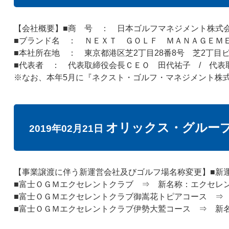
【会社概要】■商 号 ： 日本ゴルフマネジメント株式
■ブランド名 ： ＮＥＸＴ ＧＯＬＦ ＭＡＮＡＧＥ
■本社所在地 ： 東京都港区芝2丁目28番8号 芝2丁目
■代表者 ： 代表取締役会長ＣＥＯ 田代祐子 / 代表
※なお、本年5月に『ネクスト・ゴルフ・マネジメント株
オリックス・グルー
2019年02月21日
【事業譲渡に伴う新運営会社及びゴルフ場名称変更】■新
■富士ＯＧＭエクセレントクラブ ⇒ 新名称：エクセレ
■富士ＯＧＭエクセレントクラブ御嵩花トピアコース ⇒
■富士ＯＧＭエクセレントクラブ伊勢大鷲コース ⇒ 新