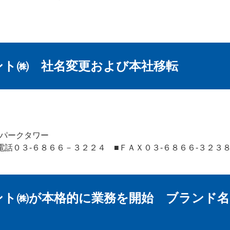
ント㈱ 社名変更および本社移転
ドパークタワー
話０３-６８６６－３２２４ ■ＦＡＸ０３-６８６６-３２３
ント㈱が本格的に業務を開始 ブランド