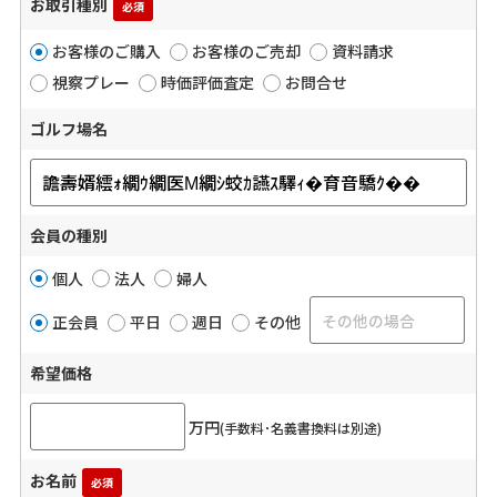
お取引種別
必須
お客様のご購入
お客様のご売却
資料請求
視察プレー
時価評価査定
お問合せ
ゴルフ場名
会員の種別
個人
法人
婦人
正会員
平日
週日
その他
希望価格
万円
(手数料･名義書換料は別途)
お名前
必須