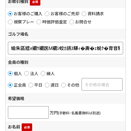
お取引種別
必須
お客様のご購入
お客様のご売却
資料請求
視察プレー
時価評価査定
お問合せ
ゴルフ場名
会員の種別
個人
法人
婦人
正会員
平日
週日
その他
希望価格
万円
(手数料･名義書換料は別途)
お名前
必須