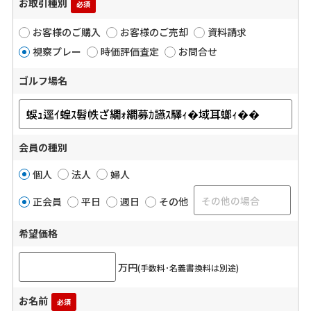
お取引種別
必須
お客様のご購入
お客様のご売却
資料請求
視察プレー
時価評価査定
お問合せ
ゴルフ場名
会員の種別
個人
法人
婦人
正会員
平日
週日
その他
希望価格
万円
(手数料･名義書換料は別途)
お名前
必須