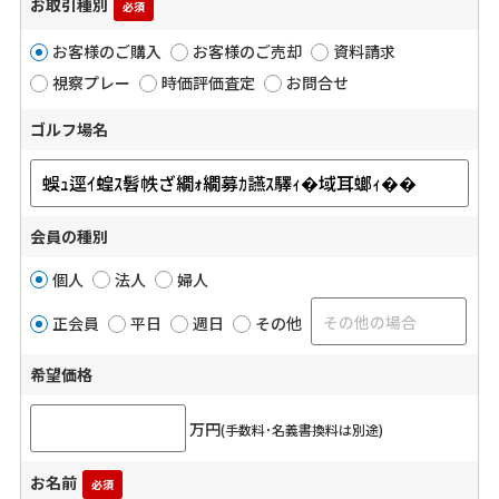
お取引種別
必須
お客様のご購入
お客様のご売却
資料請求
視察プレー
時価評価査定
お問合せ
ゴルフ場名
会員の種別
個人
法人
婦人
正会員
平日
週日
その他
希望価格
万円
(手数料･名義書換料は別途)
お名前
必須