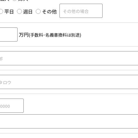
平日
週日
その他
万円
(手数料･名義書換料は別途)