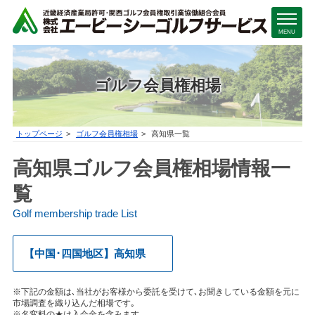
MENU
ゴルフ会員権相場
トップページ
ゴルフ会員権相場
高知県一覧
高知県ゴルフ会員権相場情報一
覧
Golf membership trade List
【中国･四国地区】高知県
※下記の金額は､当社がお客様から委託を受けて､お聞きしている金額を元に
市場調査を織り込んだ相場です｡
※名変料の★は入会金を含みます。